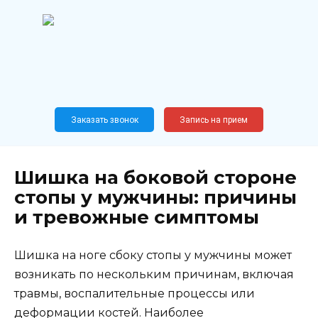
Перейти
к
содержанию
Широкопрофильный
медицинский центр
Москва,
Новослободская, 62, к12
Заказать звонок
Запись на прием
Шишка на боковой стороне
стопы у мужчины: причины
и тревожные симптомы
Шишка на ноге сбоку стопы у мужчины может
возникать по нескольким причинам, включая
травмы, воспалительные процессы или
деформации костей. Наиболее