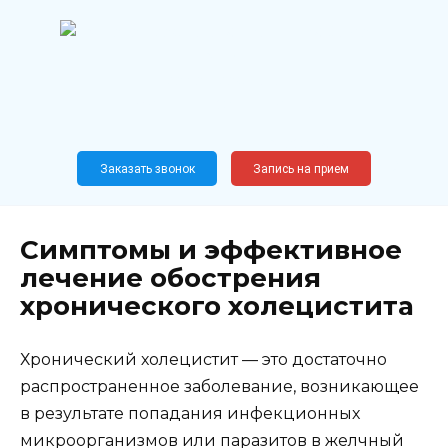
Перейти
к
содержанию
Широкопрофильный
медицинский центр
Москва,
Новослободская, 62, к12
Заказать звонок
Запись на прием
Симптомы и эффективное
лечение обострения
хронического холецистита
Хронический холецистит — это достаточно
распространенное заболевание, возникающее
в результате попадания инфекционных
микроорганизмов или паразитов в желчный