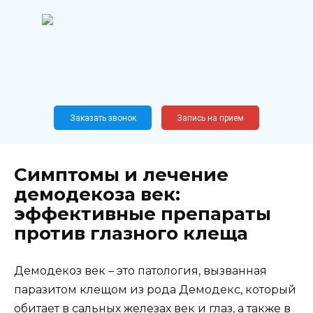
Перейти
к
содержанию
Широкопрофильный
медицинский центр
Москва,
Новослободская, 62, к12
Заказать звонок
Запись на прием
Симптомы и лечение
демодекоза век:
эффективные препараты
против глазного клеща
Демодекоз век – это патология, вызванная
паразитом клещом из рода Демодекс, который
обитает в сальных железах век и глаз, а также в