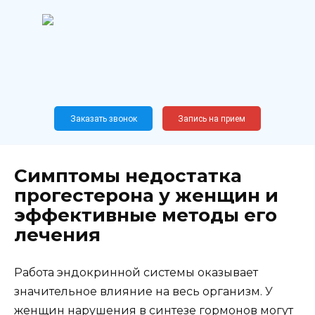
Перейти
к
содержанию
Широкопрофильный
медицинский центр
Москва,
Новослободская, 62, к12
Заказать звонок
Запись на прием
Симптомы недостатка
прогестерона у женщин и
эффективные методы его
лечения
Работа эндокринной системы оказывает
значительное влияние на весь организм. У
женщин нарушения в синтезе гормонов могут