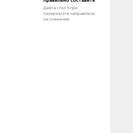
правильно составить
Диета стол 5 при
панкреатите направлена
на снижение