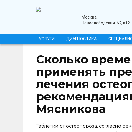
Перейти
к
содержанию
медицинский центр
Москва,
Новослободская, 62, к12
УСЛУГИ
ДИАГНОСТИКА
СПЕЦИАЛИ
Сколько време
применять пре
лечения остео
рекомендация
Мясникова
Таблетки от остеопороза, согласно р