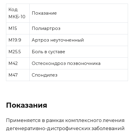
Код
Показание
МКБ-10
M15
Полиартроз
M19.9
Артроз неуточненный
M25.5
Боль в суставе
M42
Остеохондроз позвоночника
M47
Спондилез
Показания
Применяется в рамках комплексного лечения
дегенеративно-дистрофических заболеваний