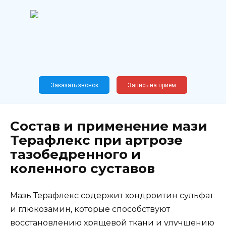
Перейти
к
содержанию
Широкопрофильный
медицинский центр
Москва,
Новослободская, 62, к12
Заказать звонок
Запись на прием
Состав и применение мази
Терафлекс при артрозе
тазобедренного и
коленного суставов
Мазь Терафлекс содержит хондроитин сульфат
и глюкозамин, которые способствуют
восстановлению хрящевой ткани и улучшению