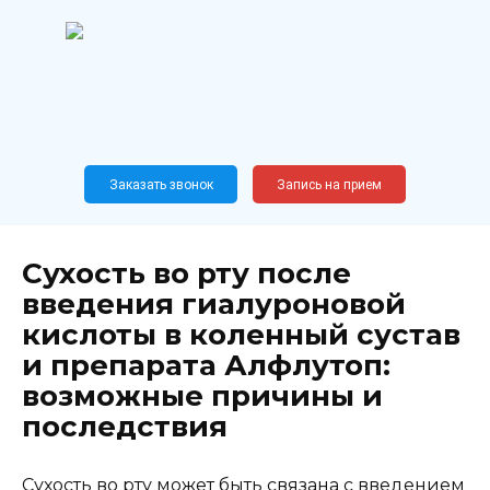
Перейти
к
содержанию
Широкопрофильный
медицинский центр
Москва,
Новослободская, 62, к12
Заказать звонок
Запись на прием
Сухость во рту после
введения гиалуроновой
кислоты в коленный сустав
и препарата Алфлутоп:
возможные причины и
последствия
Сухость во рту может быть связана с введением