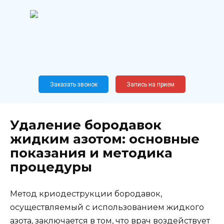
Перейти
к
содержанию
Широкопрофильный
медицинский центр
Москва,
Новослободская, 62, к12
Заказать звонок
Запись на прием
Удаление бородавок
жидким азотом: основные
показания и методика
процедуры
Метод криодеструкции бородавок,
осуществляемый с использованием жидкого
азота, заключается в том, что врач воздействует