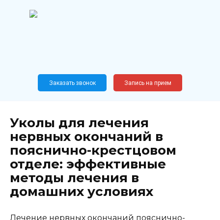
Перейти
к
содержанию
Широкопрофильный
медицинский центр
Москва,
Новослободская, 62, к12
Заказать звонок
Запись на прием
Уколы для лечения
нервных окончаний в
пояснично-крестцовом
отделе: эффективные
методы лечения в
домашних условиях
Лечение нервных окончаний пояснично-