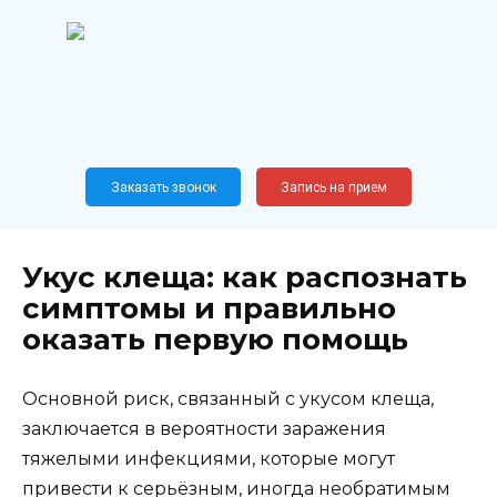
Перейти
к
содержанию
Широкопрофильный
медицинский центр
Москва,
Новослободская, 62, к12
Заказать звонок
Запись на прием
Укус клеща: как распознать
симптомы и правильно
оказать первую помощь
Основной риск, связанный с укусом клеща,
заключается в вероятности заражения
тяжелыми инфекциями, которые могут
привести к серьёзным, иногда необратимым