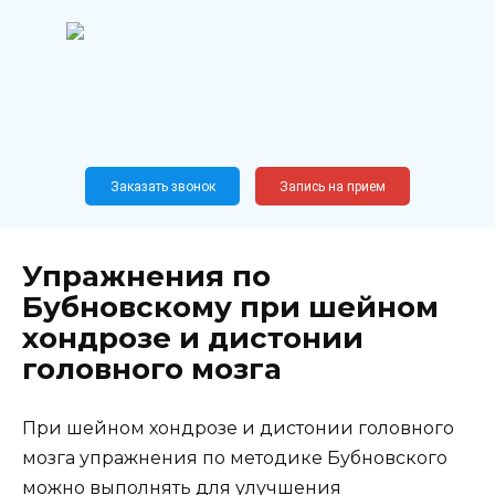
Перейти
к
содержанию
Широкопрофильный
медицинский центр
Москва,
Новослободская, 62, к12
Заказать звонок
Запись на прием
Упражнения по
Бубновскому при шейном
хондрозе и дистонии
головного мозга
При шейном хондрозе и дистонии головного
мозга упражнения по методике Бубновского
можно выполнять для улучшения