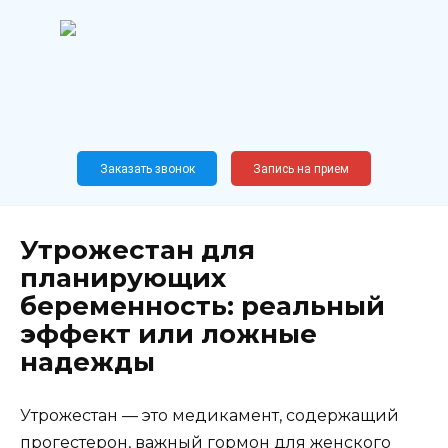
Перейти
к
содержанию
Широкопрофильный
медицинский центр
Москва,
Новослободская, 62, к12
Заказать звонок
Запись на прием
Утрожестан для
планирующих
беременность: реальный
эффект или ложные
надежды
Утрожестан — это медикамент, содержащий
прогестерон, важный гормон для женского