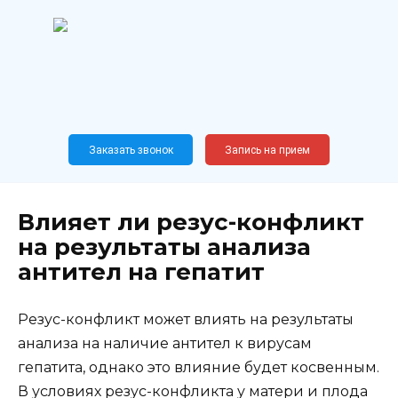
Перейти
к
содержанию
Широкопрофильный
медицинский центр
Москва,
Новослободская, 62, к12
Заказать звонок
Запись на прием
Влияет ли резус-конфликт
на результаты анализа
антител на гепатит
Резус-конфликт может влиять на результаты
анализа на наличие антител к вирусам
гепатита, однако это влияние будет косвенным.
В условиях резус-конфликта у матери и плода