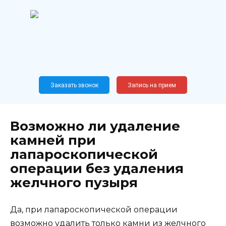
Перейти
к
содержанию
Широкопрофильный
медицинский центр
Москва,
Новослободская, 62, к12
Заказать звонок
Запись на прием
Возможно ли удаление
камней при
лапароскопической
операции без удаления
желчного пузыря
Да, при лапароскопической операции
возможно удалить только камни из желчного