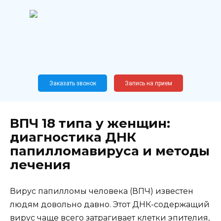
Перейти
к
содержанию
Широкопрофильный
медицинский центр
Москва,
Новослободская, 62, к12
Заказать звонок
Запись на прием
ВПЧ 18 типа у женщин:
диагностика ДНК
папилломавируса и методы
лечения
Вирус папилломы человека (ВПЧ) известен
людям довольно давно. Этот ДНК-содержащий
вирус чаще всего затрагивает клетки эпителия,