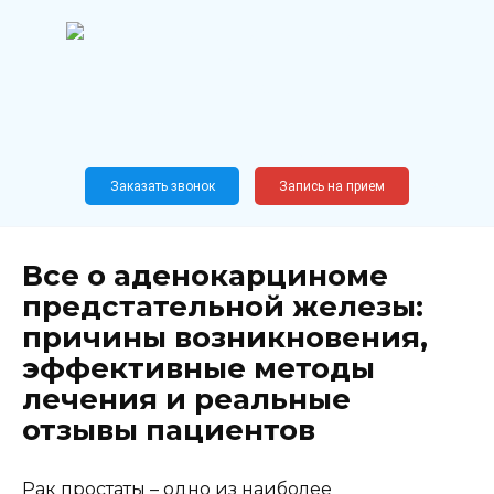
Перейти
к
содержанию
Широкопрофильный
медицинский центр
Москва,
Новослободская, 62, к12
Заказать звонок
Запись на прием
Все о аденокарциноме
предстательной железы:
причины возникновения,
эффективные методы
лечения и реальные
отзывы пациентов
Рак простаты – одно из наиболее