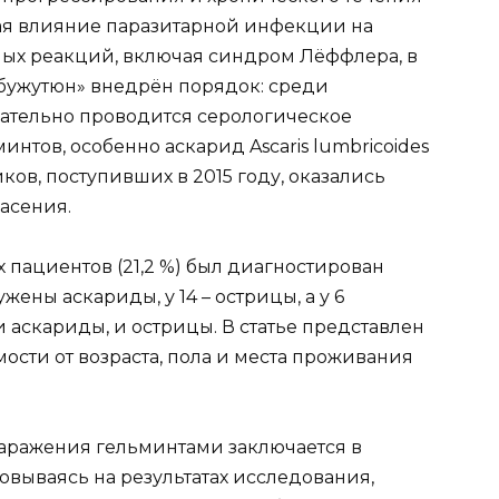
вая влияние паразитарной инфекции на
ных реакций, включая синдром Лёффлера, в
ужутюн» внедрён порядок: среди
ательно проводится серологическое
нтов, особенно аскарид Ascaris lumbricoides
ков, поступивших в 2015 году, оказались
асения.
ых пациентов (21,2 %) был диагностирован
жены аскариды, у 14 – острицы, а у 6
аскариды, и острицы. В статье представлен
ости от возраста, пола и места проживания
 заражения гельминтами заключается в
новываясь на результатах исследования,