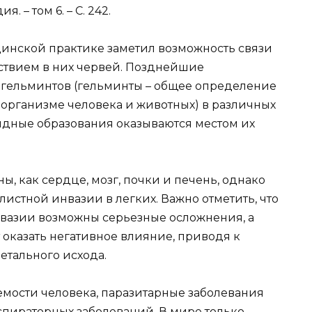
 – том 6. – С. 242.
ицинской практике заметил возможность связи
ствием в них червей. Позднейшие
гельминтов (гельминты – общее определение
 организме человека и животных) в различных
видные образования оказываются местом их
ы, как сердце, мозг, почки и печень, однако
листной инвазии в легких. Важно отметить, что
азии возможны серьезные осложнения, а
казать негативное влияние, приводя к
етального исхода.
емости человека, паразитарные заболевания
еспираторных заболеваний. В мире только