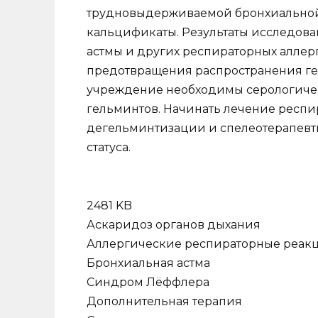
трудновыдерживаемой бронхиальной а
кальцификаты. Результаты исследова
астмы и других респираторных аллерг
предотвращения распространения ге
учреждение необходимы серологичес
гельминтов. Начинать лечение респи
дегельминтизации и спелеотерапев
статуса.
2481 KB
Аскаридоз органов дыхания
Аллергические респираторные реак
Бронхиальная астма
Синдром Лёффлера
Дополнительная терапия