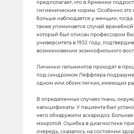
предполагает, что в Армении подро
гигиенические нормы. Особенно это к
больше наблюдается у женщин, тогда к
также упоминается случай врачебно
который был описан профессором В
университета в 1932 году, подтверди
возникновении эозинофильного восп
Личинки гельминтов проходят в проц
под синдромом Лёффлера подразумев
одном или обоих легких, имеющих ра
В определенных случаях ткань, окру
кальцификаты. У пациента был установ
него обнаружили аскаридоз. Больная
мокротой. Ошибка в диагностике прив
очередь, сказалось на состоянии здо