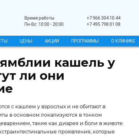
Широкопрофильный
Время работы
+7 966 304 10 44
Пн-Вс: 10:00 - 20:00
+7 495 798 01 08
СТЫ
ЦЕНЫ
АКЦИИ
ПРОГРАММЫ
О КЛИНИКЕ
ямблии кашель у
ут ли они
ие
тся с кашлем у взрослых и не обитают в
иты в основном локализуются в тонком
варением, такие как диарея и боли в животе.
кстраинтестинальные проявления, которые