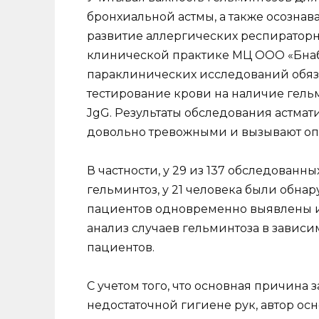
бронхиальной астмы, а также осозна
развитие аллергических респиратор
клинической практике МЦ ООО «Бнаб
параклинических исследований обяз
тестирование крови на наличие гельми
JgG. Результаты обследования астмати
довольно тревожными и вызывают оп
В частности, у 29 из 137 обследованн
гельминтоз, у 21 человека были обнару
пациентов одновременно выявлены и 
анализ случаев гельминтоза в зависим
пациентов.
С учетом того, что основная причина
недостаточной гигиене рук, автор ос