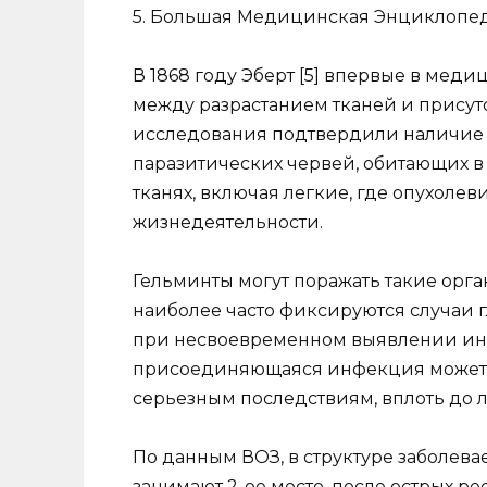
5. Большая Медицинская Энциклопедия.
В 1868 году Эберт [5] впервые в мед
между разрастанием тканей и присут
исследования подтвердили наличие 
паразитических червей, обитающих в
тканях, включая легкие, где опухоле
жизнедеятельности.
Гельминты могут поражать такие орган
наиболее часто фиксируются случаи г
при несвоевременном выявлении инв
присоединяющаяся инфекция может о
серьезным последствиям, вплоть до л
По данным ВОЗ, в структуре заболева
занимают 2-ое место, после острых р