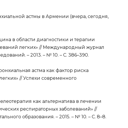
онхиальной астмы в Армении (вчера, сегодня,
ицина в области диагностики и терапии
еваний легких» // Международный журнал
ваний. – 2013. – № 10. – С. 386–390.
бронхиальная астма как фактор риска
егких» // Успехи современного
«Спелеотерапия как альтернатива в лечении
ических респираторных заболеваний» //
ого образования. – 2015. – № 10. – С. 8–8.