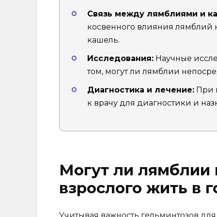
Связь между лямблиями и к
косвенного влияния лямблий н
кашель.
Исследования:
Научные иссле
том, могут ли лямблии непосре
Диагностика и лечение:
При 
к врачу для диагностики и на
Могут ли лямблии 
взрослого жить в г
Учитывая важность гельминтозов для