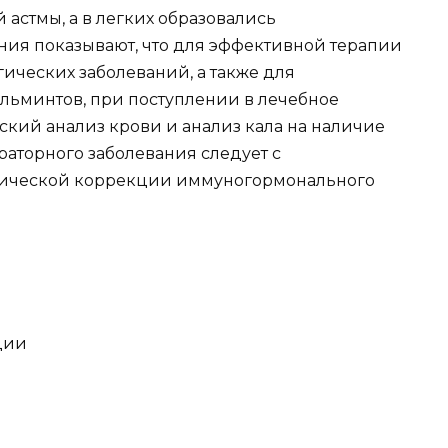
стмы, а в легких образовались
ния показывают, что для эффективной терапии
ических заболеваний, а также для
льминтов, при поступлении в лечебное
кий анализ крови и анализ кала на наличие
раторного заболевания следует с
тической коррекции иммуногормонального
ции