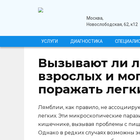
Перейти
к
содержанию
медицинский центр
Москва,
Новослободская, 62, к12
УСЛУГИ
ДИАГНОСТИКА
СПЕЦИАЛИ
Вызывают ли л
взрослых и мог
поражать легк
Лямблии, как правило, не ассоциирую
легких. Эти микроскопические параз
кишечнике, вызывая проблемы с пище
Однако в редких случаях возможны э