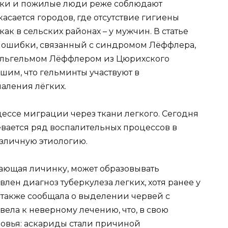
стки и пожилые люди реже соблюдают
асается городов, где отсутствие гигиены
ак в сельских районах – у мужчин. В статье
й ошибки, связанный с синдромом Лёффлера,
ильгельмом Лёффлером из Цюрихского
вшим, что гельминты участвуют в
аления лёгких.
ессе миграции через ткани легкого. Сегодня
ается ряд воспалительных процессов в
зличную этиологию.
жающая личинку, может образовывать
лен диагноз туберкулеза легких, хотя ранее у
 также сообщала о выделении червей с
ела к неверному лечению, что, в свою
ровья: аскариды стали причиной