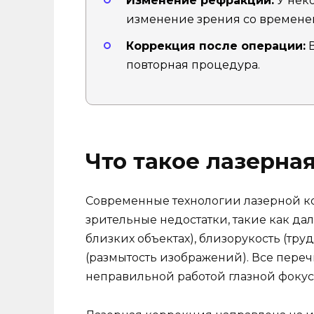
Изменение рефракции:
У нек
изменение зрения со времене
Коррекция после операции:
В
повторная процедура.
Что такое лазерна
Современные технологии лазерной к
зрительные недостатки, такие как да
близких объектах), близорукость (тру
(размытость изображений). Все переч
неправильной работой глазной фоку