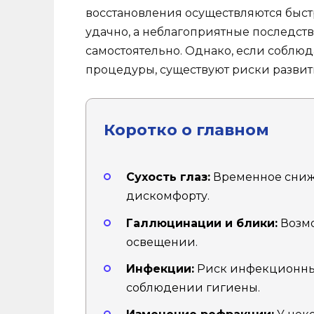
восстановления осуществляются быст
удачно, а неблагоприятные последст
самостоятельно. Однако, если соблю
процедуры, существуют риски разви
Коротко о главном
Сухость глаз:
Временное сниж
дискомфорту.
Галлюцинации и блики:
Возмо
освещении.
Инфекции:
Риск инфекционны
соблюдении гигиены.