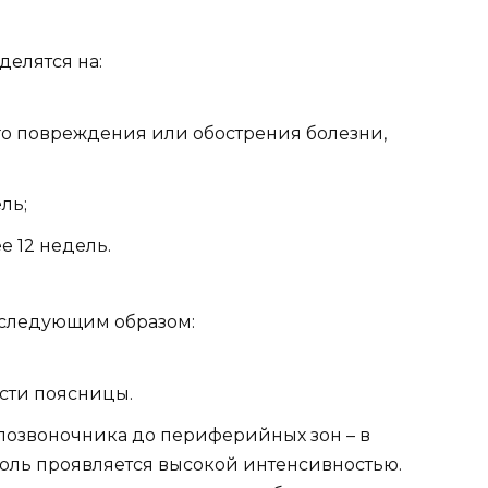
делятся на:
его повреждения или обострения болезни,
ль;
е 12 недель.
 следующим образом:
асти поясницы.
позвоночника до периферийных зон – в
оль проявляется высокой интенсивностью.