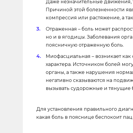
Даже незначительные движения, та
Причиной этой болезненности яв
компрессия или растяжение, а та
Отраженная – боль может распрос
но и в ягодицы. Заболевания орг
поясничную отраженную боль.
Миофасциальная – возникает как
характера. Источником болей мог
органы, а также нарушения норма
негативно сказываются на подвиж
вызывать судорожные и тянущие б
Для установления правильного диагно
какая боль в пояснице беспокоит пац