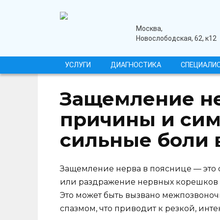
Перейти
к
содержанию
медицинский центр
Москва,
Новослободская, 62, к12
УСЛУГИ
ДИАГНОСТИКА
СПЕЦИАЛИ
Защемление не
причины и сим
сильные боли 
Защемление нерва в пояснице — это 
или раздражение нервных корешков в
Это может быть вызвано межпозвоно
спазмом, что приводит к резкой, инте