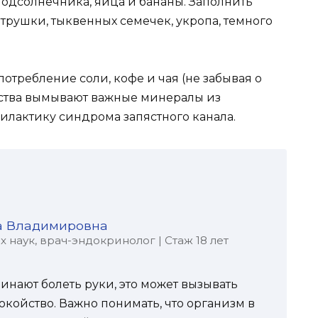
 подсолнечника, яйца и бананы. Заполнить
трушки, тыквенных семечек, укропа, темного
отребление соли, кофе и чая (не забывая о
щества вымывают важные минералы из
илактику синдрома запястного канала.
а Владимировна
наук, врач-эндокринолог | Стаж 18 лет
нают болеть руки, это может вызывать
койство. Важно понимать, что организм в