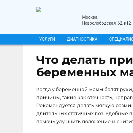
Перейти
к
содержанию
медицинский центр
Москва,
Новослободская, 62, к12
УСЛУГИ
ДИАГНОСТИКА
СПЕЦИАЛИ
Что делать при
беременных м
Когда у беременной мамы болят руки
причины, такие как отечность, непра
Рекомендуется делать мягкую разминк
длительных статичных поз. Удобные
помочь улучшить положение и снизи