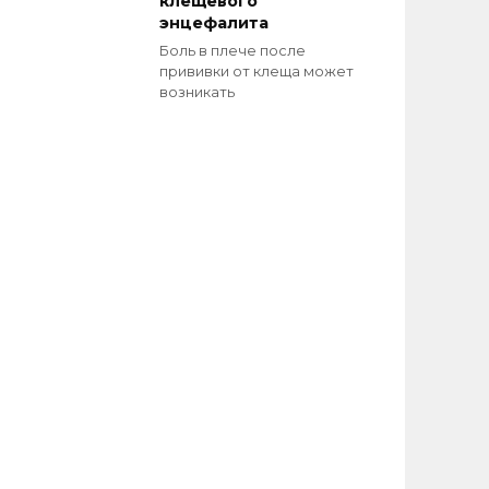
клещевого
энцефалита
Боль в плече после
прививки от клеща может
возникать