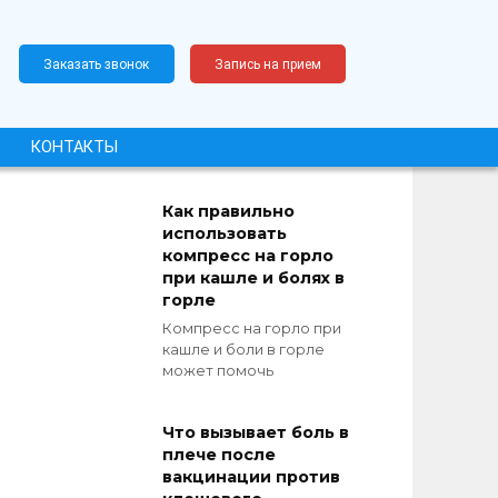
Заказать звонок
Запись на прием
КОНТАКТЫ
Как правильно
использовать
компресс на горло
при кашле и болях в
горле
Компресс на горло при
кашле и боли в горле
может помочь
Что вызывает боль в
плече после
вакцинации против