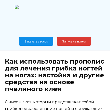
Перейти
к
содержанию
Широкопрофильный
медицинский центр
Москва,
Новослободская, 62, к12
Заказать звонок
Запись на прием
Как использовать прополис
для лечения грибка ногтей
на ногах: настойка и другие
средства на основе
пчелиного клея
Онихомикоз, который представляет собой
грибковое заболевание ногтей и окружающих