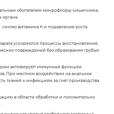
мальным обитателем микрофлоры кишечника,
 органа.
 синтез витамина К и подавление роста
рата ускоряются процессы восстановления,
ческих повреждений без образования грубых
ерии активируют иммунные функции,
ов. При местном воздействии на анальное
сть тканей к инфекциям за счёт производства
дацию в области обработки и положительно
.
и снижения уровня свободного гистамина