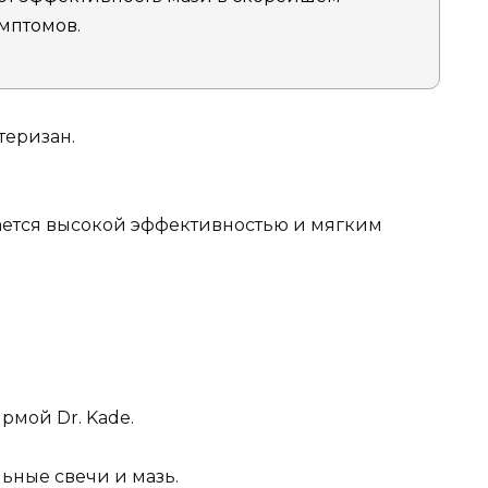
мптомов.
теризан.
ается высокой эффективностью и мягким
мой Dr. Kade.
льные свечи и мазь.