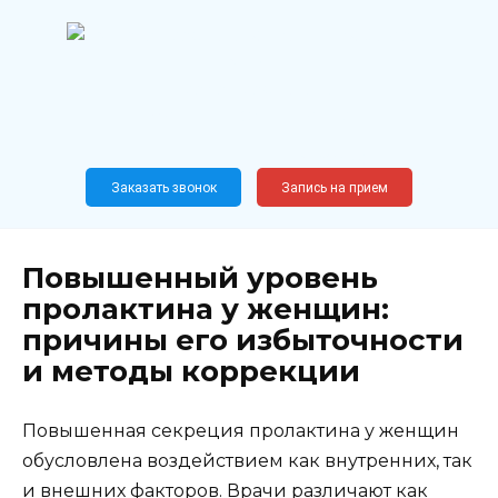
Перейти
к
содержанию
Широкопрофильный
медицинский центр
Москва,
Новослободская, 62, к12
Заказать звонок
Запись на прием
Повышенный уровень
пролактина у женщин:
причины его избыточности
и методы коррекции
Повышенная секреция пролактина у женщин
обусловлена воздействием как внутренних, так
и внешних факторов. Врачи различают как