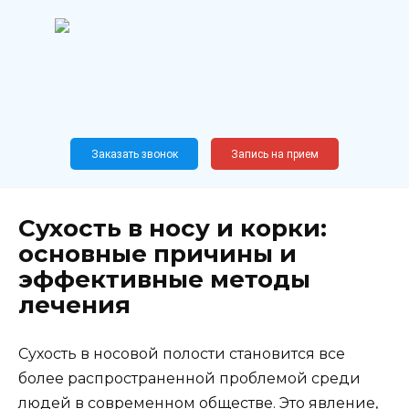
Перейти
к
содержанию
Широкопрофильный
медицинский центр
Москва,
Новослободская, 62, к12
Заказать звонок
Запись на прием
Сухость в носу и корки:
основные причины и
эффективные методы
лечения
Сухость в носовой полости становится все
более распространенной проблемой среди
людей в современном обществе. Это явление,